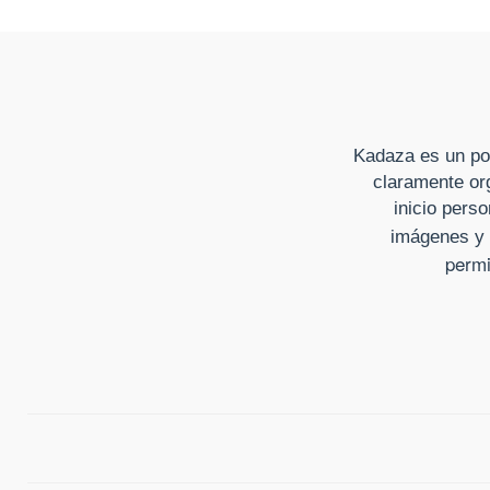
Kadaza es un por
claramente org
inicio perso
imágenes y 
permi