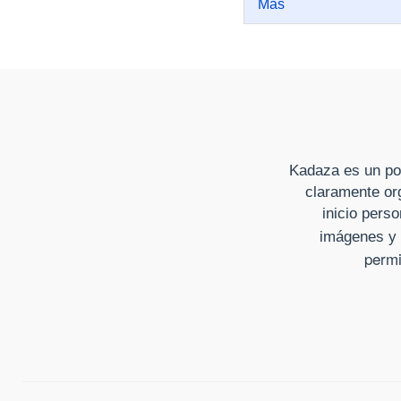
Más
Kadaza es un por
claramente org
inicio perso
imágenes y 
permi